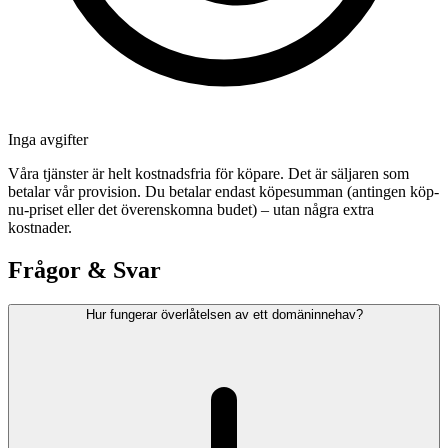
Inga avgifter
Våra tjänster är helt kostnadsfria för köpare. Det är säljaren som
betalar vår provision. Du betalar endast köpesumman (antingen köp-
nu-priset eller det överenskomna budet) – utan några extra
kostnader.
Frågor & Svar
Hur fungerar överlåtelsen av ett domäninnehav?