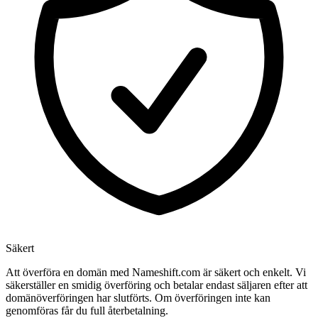
Säkert
Att överföra en domän med Nameshift.com är säkert och enkelt. Vi
säkerställer en smidig överföring och betalar endast säljaren efter att
domänöverföringen har slutförts. Om överföringen inte kan
genomföras får du full återbetalning.