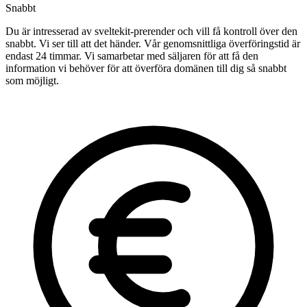
Snabbt
Du är intresserad av sveltekit-prerender och vill få kontroll över den
snabbt. Vi ser till att det händer. Vår genomsnittliga överföringstid är
endast 24 timmar. Vi samarbetar med säljaren för att få den
information vi behöver för att överföra domänen till dig så snabbt
som möjligt.