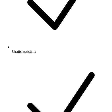
Gratis
assistans